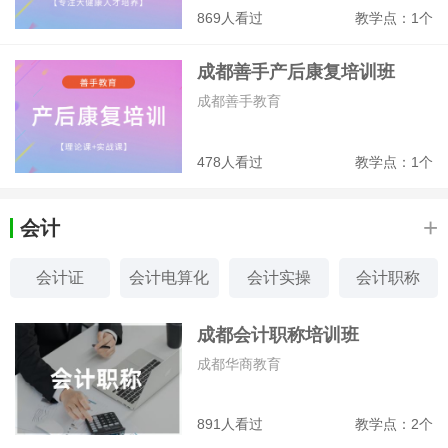
869人看过
教学点：1个
成都善手产后康复培训班
成都善手教育
478人看过
教学点：1个
+
会计
会计证
会计电算化
会计实操
会计职称
CFA
FRM
CFRM
RFP
成都会计职称培训班
成都华商教育
891人看过
教学点：2个