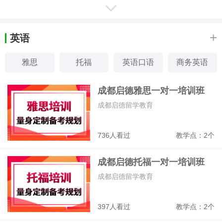
成都汇智动力IT培训学校
软件测试、Web前端开发、APP开发、J
ava开发
+
英语
5975
教学点：2个
雅思
托福
英语口语
商务英语
成都欧风小语种培训中心
少儿英语
新概念英语
外教口语
英语口译
成都启德雅思一对一培训班
德语、法语、西语、意语、韩语、日语
成都启德留学教育
9394
教学点：2个
736人看过
教学点：2个
成都卓元高考复读学校
成都启德托福一对一培训班
高考复读、高中借读、艺术生文化课冲刺
辅导
成都启德留学教育
218119
教学点：1个
397人看过
教学点：2个
成都龙新教育