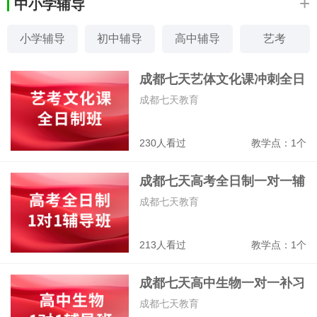
+
中小学辅导
小学辅导
初中辅导
高中辅导
艺考
素质特长
家教
少儿编程
感统训练
成都七天艺体文化课冲刺全日
制班
成都七天教育
230人看过
教学点：1个
成都七天高考全日制一对一辅
导班
成都七天教育
213人看过
教学点：1个
成都七天高中生物一对一补习
班
成都七天教育