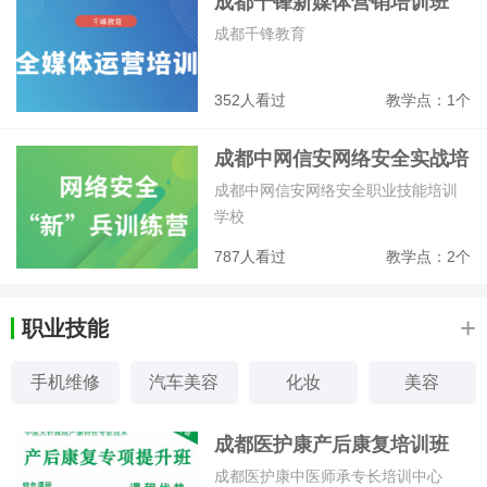
成都千锋新媒体营销培训班
成都千锋教育
352人看过
教学点：1个
成都中网信安网络安全实战培
训招生简章
成都中网信安网络安全职业技能培训
学校
787人看过
教学点：2个
+
职业技能
手机维修
汽车美容
化妆
美容
美甲
挖掘机
服装设计
形象设计
成都医护康产后康复培训班
成都医护康中医师承专长培训中心