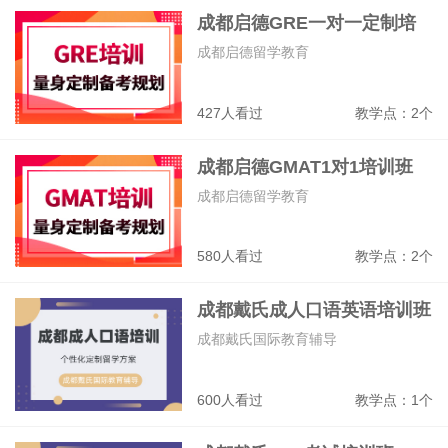
成都启德GRE一对一定制培
高三艺考文化课全日制、高三艺术生全日
制、高三全日制集训营、高中辅导、高职
训班
成都启德留学教育
单招
310800
教学点：1个
427人看过
教学点：2个
成都新学高考学校
高考冲刺、艺考文化课、高考复读、高考
成都启德GMAT1对1培训班
全日制冲刺
成都启德留学教育
326881
教学点：1个
580人看过
教学点：2个
成都戴氏成人口语英语培训班
成都戴氏国际教育辅导
600人看过
教学点：1个