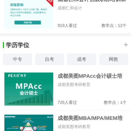
成都仁和会计
919人看过
教学点：12个
+
学历学位
中专
自考
成考
网教
电大
在职研
研修班
MBA
成都美图MPAcc会计硕士培
训班
成都美图考研教育
725人看过
教学点：1个
成都美图MBA/MPA/MEM培
训班
成都美图考研教育