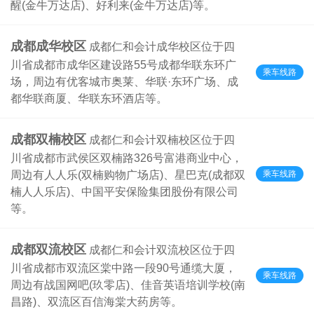
醒(金牛万达店)、好利来(金牛万达店)等。
成都成华校区
成都仁和会计成华校区位于四
川省成都市成华区建设路55号成都华联东环广
乘车线路
场，周边有优客城市奥莱、华联·东环广场、成
都华联商厦、华联东环酒店等。
成都双楠校区
成都仁和会计双楠校区位于四
川省成都市武侯区双楠路326号富港商业中心，
乘车线路
周边有人人乐(双楠购物广场店)、星巴克(成都双
楠人人乐店)、中国平安保险集团股份有限公司
等。
成都双流校区
成都仁和会计双流校区位于四
川省成都市双流区棠中路一段90号通缆大厦，
乘车线路
周边有战国网吧(玖零店)、佳音英语培训学校(南
昌路)、双流区百信海棠大药房等。