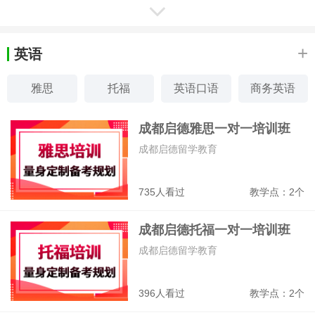
成都汇智动力IT培训学校
软件测试、Web前端开发、APP开发、J
ava开发
+
英语
5954
教学点：2个
雅思
托福
英语口语
商务英语
成都欧风小语种培训中心
少儿英语
新概念英语
外教口语
英语口译
成都启德雅思一对一培训班
德语、法语、西语、意语、韩语、日语
成都启德留学教育
9378
教学点：2个
735人看过
教学点：2个
成都卓元高考复读学校
成都启德托福一对一培训班
高考复读、高中借读、艺术生文化课冲刺
辅导
成都启德留学教育
217893
教学点：1个
396人看过
教学点：2个
成都龙新教育