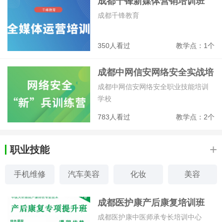
成都千锋新媒体营销培训班
成都千锋教育
350人看过
教学点：1个
成都中网信安网络安全实战培
训招生简章
成都中网信安网络安全职业技能培训
学校
783人看过
教学点：2个
+
职业技能
手机维修
汽车美容
化妆
美容
美甲
挖掘机
服装设计
形象设计
成都医护康产后康复培训班
成都医护康中医师承专长培训中心