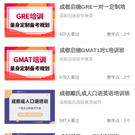
成都启德GRE一对一定制培
高三艺考文化课全日制、高三艺术生全日
制、高三全日制集训营、高中辅导、高职
训班
成都启德留学教育
单招
309733
教学点：1个
425人看过
教学点：2个
成都新学高考学校
高考冲刺、艺考文化课、高考复读、高考
成都启德GMAT1对1培训班
全日制冲刺
成都启德留学教育
326268
教学点：1个
578人看过
教学点：2个
成都戴氏成人口语英语培训班
成都戴氏国际教育辅导
597人看过
教学点：1个