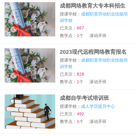
成都网络教育大专本科招生
授课学校：
成都职英劳动职业技能培
训学校
已关注：
667
教学点：
1
个
滚动开班
2023现代远程网络教育报名
入口
授课学校：
成都职英劳动职业技能培
训学校
已关注：
828
教学点：
1
个
滚动开班
成都自学考试培训班
授课学校：
成人学历提升中心
已关注：
492
教学点：
1
个
滚动开班