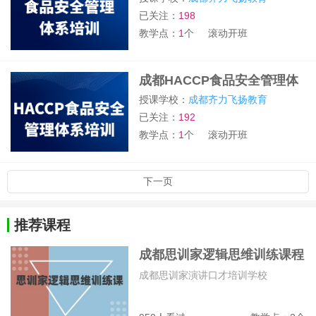
已关注：
198
教学点：
1
个
滚动开班
成都HACCP食品安全管理体
系培训班
授课学校：
成都齐力飞扬教育
已关注：
192
教学点：
1
个
滚动开班
下一页
推荐课程
成都思训家逻辑思维训练课程
成都思训家演讲口才培训学校