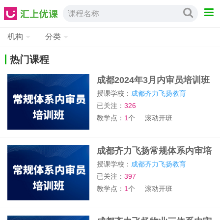
课程名称
机构
分类
热门课程
成都2024年3月内审员培训班
授课学校：
成都齐力飞扬教育
已关注：
326
教学点：
1
个
滚动开班
成都齐力飞扬常规体系内审培
训班
授课学校：
成都齐力飞扬教育
已关注：
397
教学点：
1
个
滚动开班