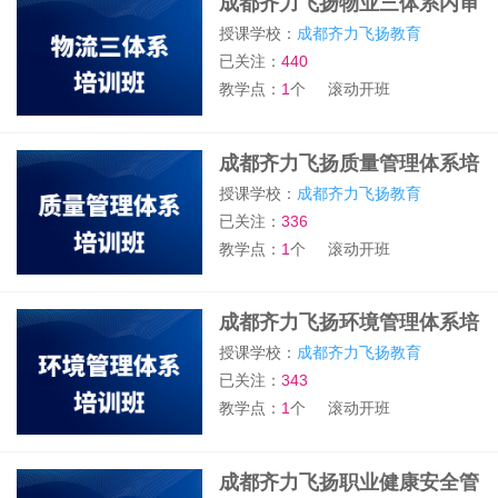
成都齐力飞扬物业三体系内审
培训班
授课学校：
成都齐力飞扬教育
已关注：
440
教学点：
1
个
滚动开班
成都齐力飞扬质量管理体系培
训班
授课学校：
成都齐力飞扬教育
已关注：
336
教学点：
1
个
滚动开班
成都齐力飞扬环境管理体系培
训班
授课学校：
成都齐力飞扬教育
已关注：
343
教学点：
1
个
滚动开班
成都齐力飞扬职业健康安全管