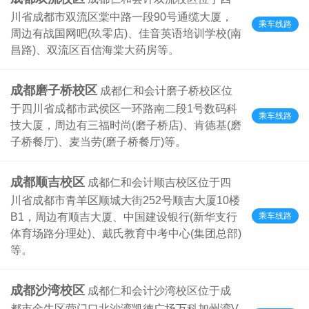
川省成都市双流区棠中路一段90号通缆大厦，
乘车线路
周边有战国网吧(玖零店)、佳音英语培训学校(南
昌路)、双流区百信海棠大药房等。
成都磨子桥校区
成都仁和会计磨子桥校区位
于四川省成都市武侯区一环路南二段1号数码科
乘车线路
技大厦，周边有三福时尚(磨子桥店)、肯德基(磨
子桥餐厅)、麦当劳(磨子桥餐厅)等。
成都顺吉校区
成都仁和会计顺吉校区位于四
川省成都市青羊区顺城大街252号顺吉大厦10楼
乘车线路
B1，周边有顺吉大厦、中国建设银行(新华支行
体育场路分理处)、戴氏教育中考中心(集团总部)
等。
成都沙湾校区
成都仁和会计沙湾校区位于成
都市金牛区营门口北沙湾凯德广场万科加州湾V