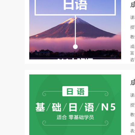
课
授
教
成
富
咨
课
授
教
成
表