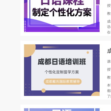
授
教
成
语
在
课
授
教
本
都
了