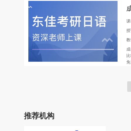
课
授
教
成
比
免
推荐机构