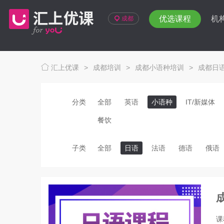
优选课程
机
成都
汇上优课
>
成都培训
>
成都小语种培训
>
成都日
分类
全部
英语
小语种
IT/新媒体
餐饮
子类
全部
日语
法语
德语
俄语
课