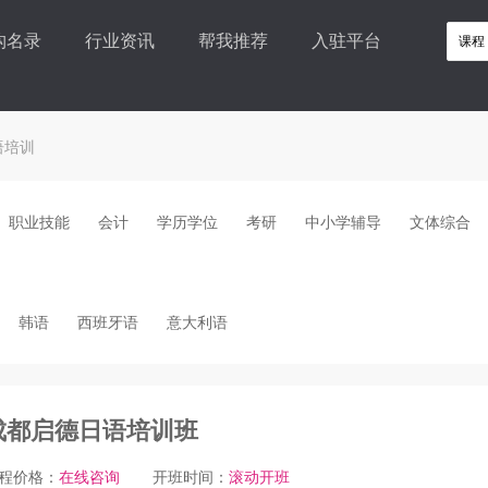
构名录
行业资讯
帮我推荐
入驻平台
语培训
职业技能
会计
学历学位
考研
中小学辅导
文体综合
韩语
西班牙语
意大利语
成都启德日语培训班
程价格：
在线咨询
开班时间：
滚动开班