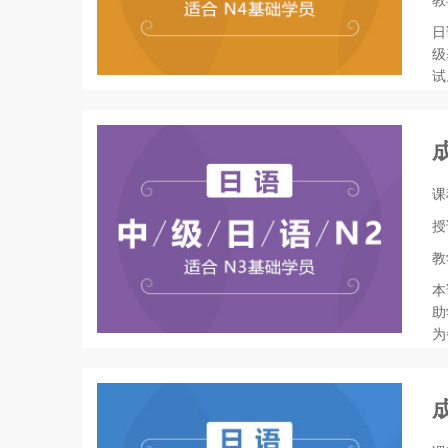
教
日
级
试
课
授
教
本
助
为