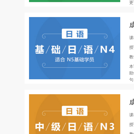
更
课
授
教
本
助
句
课
授