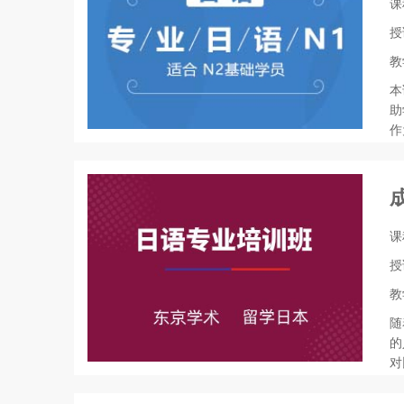
课
授
教
本
助
作
课
授
教
随
的
对