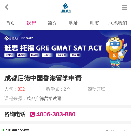
首页
课程
简介
地址
师资
联系我们
成都启德中国香港留学申请
人气：
302
教学点：2个
滚动开班
课程来源：
成都启德留学教育
4006-303-880
咨询电话