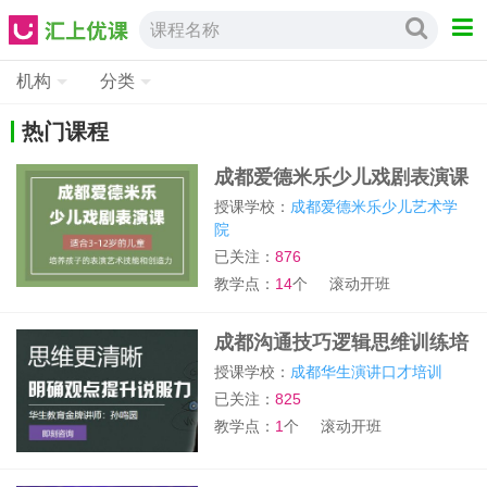
课程名称
机构
分类
热门课程
成都爱德米乐少儿戏剧表演课
授课学校：
成都爱德米乐少儿艺术学
院
已关注：
876
教学点：
14
个
滚动开班
成都沟通技巧逻辑思维训练培
训班
授课学校：
成都华生演讲口才培训
已关注：
825
教学点：
1
个
滚动开班