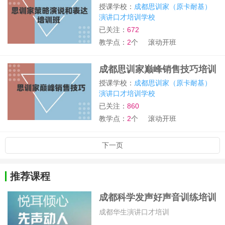
训
授课学校：
成都思训家（原卡耐基）
演讲口才培训学校
已关注：
672
教学点：
2
个
滚动开班
成都思训家巅峰销售技巧培训
班
授课学校：
成都思训家（原卡耐基）
演讲口才培训学校
已关注：
860
教学点：
2
个
滚动开班
下一页
推荐课程
成都科学发声好声音训练培训
班
成都华生演讲口才培训