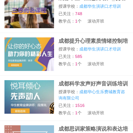
思维训练培训班
授课学校：
成都华生演讲口才培训
已关注：
748
教学点：
1
个
滚动开班
成都提升心理素质情绪控制培
训班
授课学校：
成都华生演讲口才培训
已关注：
585
教学点：
1
个
滚动开班
成都科学发声好声音训练培训
班
授课学校：
成都华心生乐费城教育咨
询有限公司
已关注：
1516
教学点：
1
个
滚动开班
成都思训家策略演说和表达培