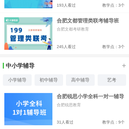
193人看过
教学点：3个
合肥文都管理类联考辅导班
合肥文都考研教育
245人看过
教学点：3个
+
中小学辅导
小学辅导
初中辅导
高中辅导
艺考
素质特长
家教
少儿编程
感统训练
合肥锐思小学全科一对一辅导
班
合肥锐思教育
31人看过
教学点：9个