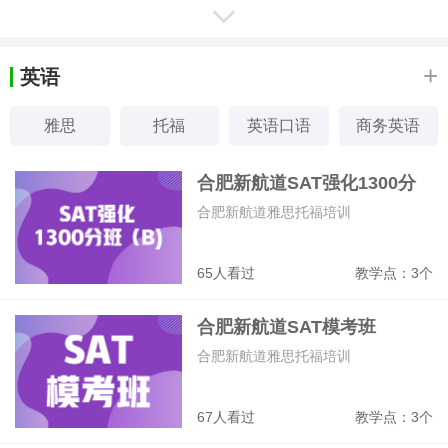
合肥康语儿童语言康复中心
感统训练、社交障碍、孤独症、自闭症、
言语发育迟缓康复训练
+
英语
16927
教学点：3个
雅思
托福
英语口语
商务英语
合肥童程童美少儿编程培训
少儿英语
新概念英语
外教口语
英语口译
合肥新航道SAT强化1300分
少儿编程
班
合肥新航道雅思托福培训
13732
教学点：9个
65人看过
教学点：3个
合肥新东方高考复读中心
合肥新航道SAT模考班
高考复读、高考暑期集训
12669
教学点：1个
合肥新航道雅思托福培训
67人看过
教学点：3个
合肥东方启音儿童康复中心