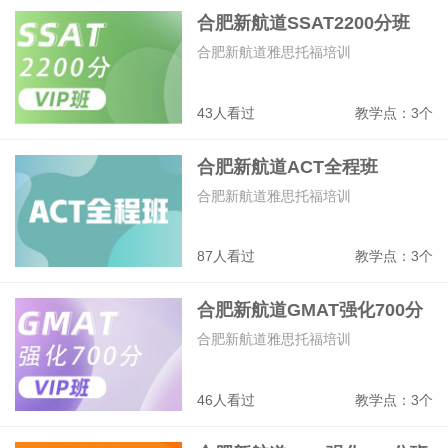
合肥新航道SSAT2200分班
语言障碍训练、认知表达能力训练、感统
失调训练、自闭症训练
合肥新航道雅思托福培训
4796
教学点：2个
43人看过
教学点：3个
合肥新航道雅思托福培训
英语培训、国际课程、留学申请、考研、
合肥新航道ACT全程班
四六级、小语种培训
合肥新航道雅思托福培训
2294
教学点：3个
87人看过
教学点：3个
合肥新航道GMAT强化700分
班
合肥新航道雅思托福培训
46人看过
教学点：3个