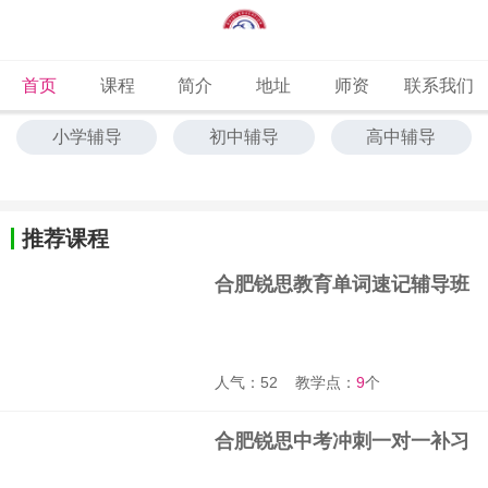
首页
课程
简介
地址
师资
联系我们
小学辅导
初中辅导
高中辅导
中高考冲刺
艺考文化课
中高考全托
单词速记
推荐课程
合肥锐思教育单词速记辅导班
人气：52
教学点：
9
个
合肥锐思中考冲刺一对一补习
班