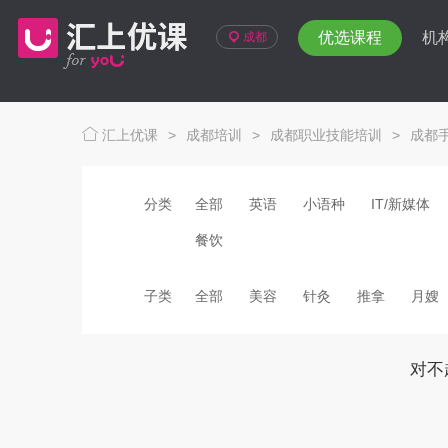
优选课程
机
成都
汇上优课
>
成都培训
>
成都职业技能培训
>
成都
分类
全部
英语
小语种
IT/新媒体
餐饮
子类
全部
美容
针灸
推拿
月嫂
对不