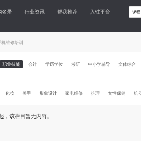
构名录
行业资讯
帮我推荐
入驻平台
手机维修培训
职业技能
会计
学历学位
考研
中小学辅导
文体综合
化妆
美甲
形象设计
家电维修
护理
女性保健
机
起，该栏目暂无内容。