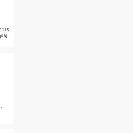
015
程教
s，