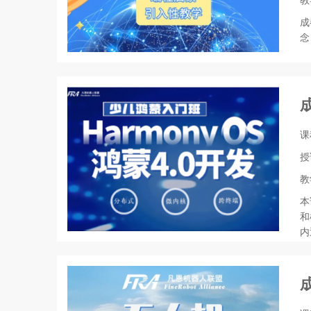
教
成
念
课
授
教
本
和
内