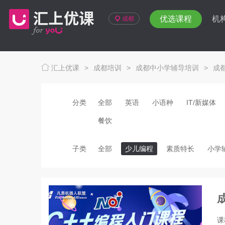
优选课程
机
成都
汇上优课
>
成都培训
>
成都中小学辅导培训
>
成
分类
全部
英语
小语种
IT/新媒体
餐饮
子类
全部
少儿编程
素质特长
小学
课