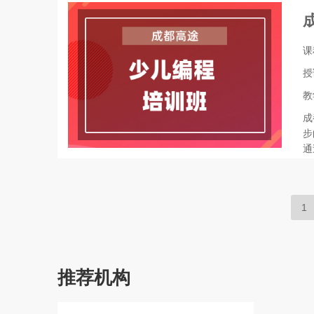
课
授
教
成
步
通
1
推荐机构