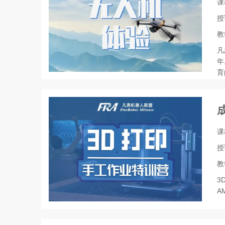
课
授
教
凡
年
育
课
授
教
3
A