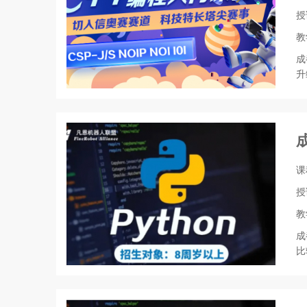
授
教
成
升
课
授
教
成
比