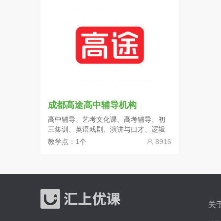
成都高途高中辅导机构
高中辅导、艺考文化课、高考辅导、初
三集训、英语戏剧、演讲与口才、逻辑
思维、科学实验、少儿编程
教学点：1个
8916
关