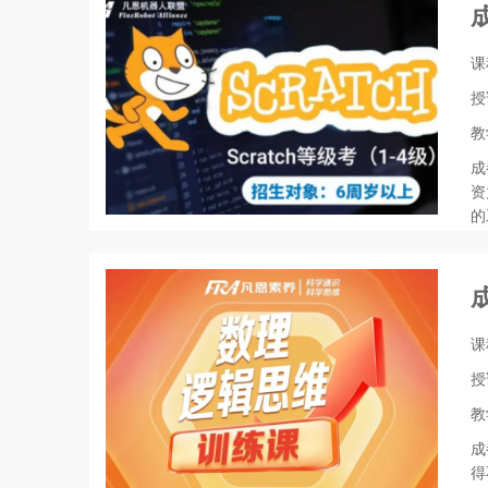
课
授
教
成
资
的
课
授
教
成
得