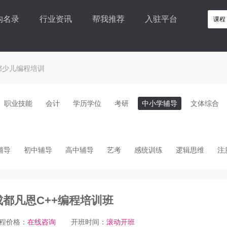
构名录
行业资讯
帮我推荐
入驻平台
都少儿编程培训
职业技能
会计
学历学位
考研
中小学辅导
文体综合
辅导
初中辅导
高中辅导
艺考
感统训练
逻辑思维
注
成都凡恩C++编程培训班
程价格：
在线咨询
开班时间：
滚动开班