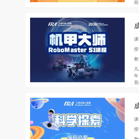
而
课
授
教
凡
年
育
课
授