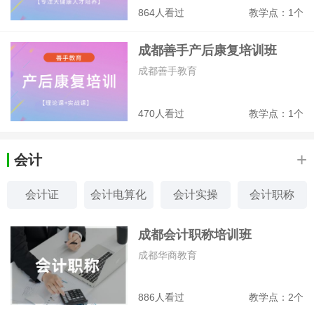
864人看过
教学点：1个
成都善手产后康复培训班
成都善手教育
470人看过
教学点：1个
+
会计
会计证
会计电算化
会计实操
会计职称
CFA
FRM
CFRM
RFP
成都会计职称培训班
成都华商教育
886人看过
教学点：2个