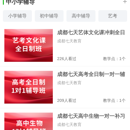
+
中小学辅导
小学辅导
初中辅导
高中辅导
艺考
素质特长
家教
少儿编程
感统训练
成都七天艺体文化课冲刺全日
制班
成都七天教育
226人看过
教学点：1个
成都七天高考全日制一对一辅
导班
成都七天教育
209人看过
教学点：1个
成都七天高中生物一对一补习
班
成都七天教育