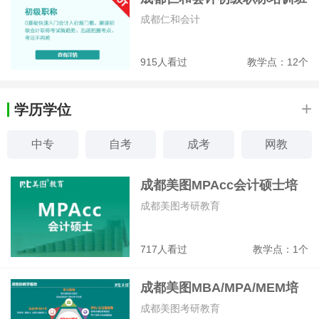
成都仁和会计
915人看过
教学点：12个
+
学历学位
中专
自考
成考
网教
电大
在职研
研修班
MBA
成都美图MPAcc会计硕士培
训班
成都美图考研教育
717人看过
教学点：1个
成都美图MBA/MPA/MEM培
训班
成都美图考研教育