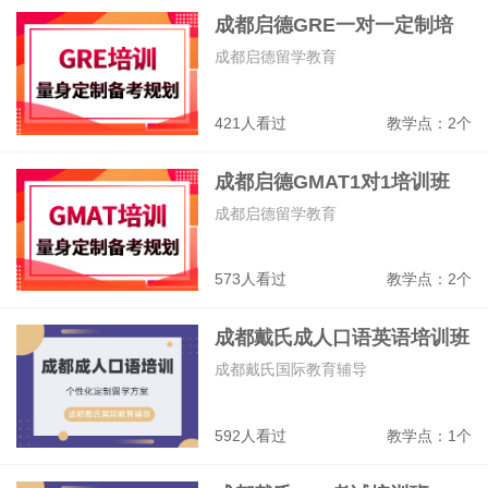
成都启德GRE一对一定制培
高三艺考文化课全日制、高三艺术生全日
制、高三全日制集训营、高中辅导、高职
训班
成都启德留学教育
单招
308095
教学点：1个
421人看过
教学点：2个
成都新学高考学校
高考冲刺、艺考文化课、高考复读、高考
成都启德GMAT1对1培训班
全日制冲刺
成都启德留学教育
325409
教学点：1个
573人看过
教学点：2个
成都戴氏成人口语英语培训班
成都戴氏国际教育辅导
592人看过
教学点：1个