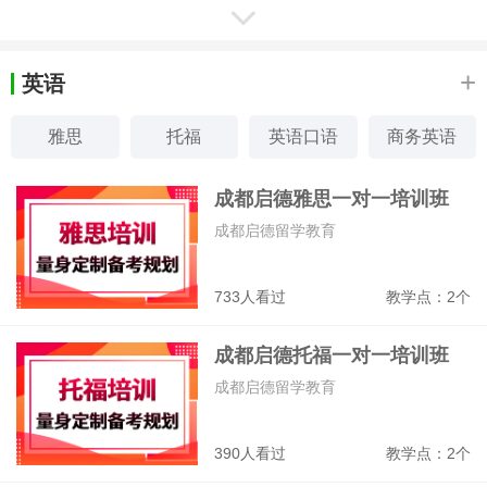
成都汇智动力IT培训学校
软件测试、Web前端开发、APP开发、J
ava开发
+
英语
5935
教学点：2个
雅思
托福
英语口语
商务英语
成都欧风小语种培训中心
少儿英语
新概念英语
外教口语
英语口译
成都启德雅思一对一培训班
德语、法语、西语、意语、韩语、日语
成都启德留学教育
9354
教学点：2个
733人看过
教学点：2个
成都卓元高考复读学校
成都启德托福一对一培训班
高考复读、高中借读、艺术生文化课冲刺
辅导
成都启德留学教育
217442
教学点：1个
390人看过
教学点：2个
成都龙新教育