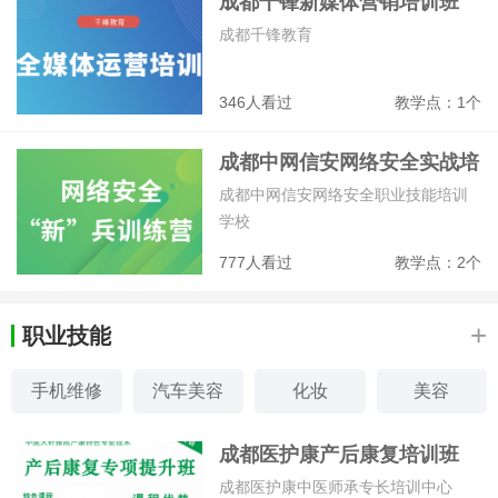
成都千锋新媒体营销培训班
成都千锋教育
346人看过
教学点：1个
成都中网信安网络安全实战培
训招生简章
成都中网信安网络安全职业技能培训
学校
777人看过
教学点：2个
+
职业技能
手机维修
汽车美容
化妆
美容
美甲
挖掘机
服装设计
形象设计
成都医护康产后康复培训班
成都医护康中医师承专长培训中心