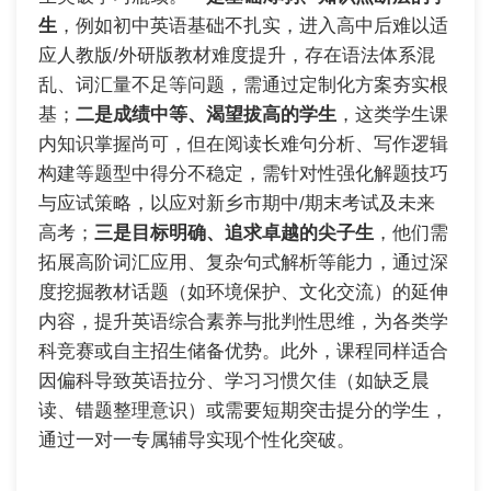
生
，例如初中英语基础不扎实，进入高中后难以适
应人教版/外研版教材难度提升，存在语法体系混
乱、词汇量不足等问题，需通过定制化方案夯实根
基；
二是成绩中等、渴望拔高的学生
，这类学生课
内知识掌握尚可，但在阅读长难句分析、写作逻辑
构建等题型中得分不稳定，需针对性强化解题技巧
与应试策略，以应对新乡市期中/期末考试及未来
高考；
三是目标明确、追求卓越的尖子生
，他们需
拓展高阶词汇应用、复杂句式解析等能力，通过深
度挖掘教材话题（如环境保护、文化交流）的延伸
内容，提升英语综合素养与批判性思维，为各类学
科竞赛或自主招生储备优势。此外，课程同样适合
因偏科导致英语拉分、学习习惯欠佳（如缺乏晨
读、错题整理意识）或需要短期突击提分的学生，
通过一对一专属辅导实现个性化突破。