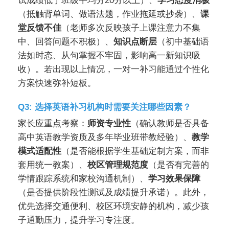
试成绩低于班级平均分20分以上）、
学习态度消极
（抵触背单词、做语法题，作业拖延或抄袭）、
课
堂反馈不佳
（老师多次反映孩子上课注意力不集
中、回答问题不积极）、
知识点断层
（初中基础语
法如时态、从句掌握不牢固，影响高一新知识吸
收）。若出现以上情况，一对一补习能通过个性化
方案快速弥补短板。
Q3: 选择英语补习机构时需要关注哪些因素？
家长应重点考察：
师资专业性
（确认教师是否具备
高中英语教学资质及多年毕业班带教经验）、
教学
模式适配性
（是否能根据学生基础定制方案，而非
套用统一教案）、
校区管理规范度
（是否有完善的
学情跟踪系统和家校沟通机制）、
学习效果保障
（是否提供阶段性测试及成绩提升承诺）。此外，
优先选择交通便利、校区环境安静的机构，减少孩
子通勤压力，提升学习专注度。