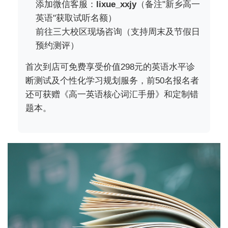
添加微信客服：
lixue_xxjy
（备注"新乡高一
英语"获取试听名额）
前往三大校区现场咨询（支持周末及节假日
预约测评）
首次到店可免费享受价值298元的英语水平诊
断测试及个性化学习规划服务，前50名报名者
还可获赠《高一英语核心词汇手册》和定制错
题本。