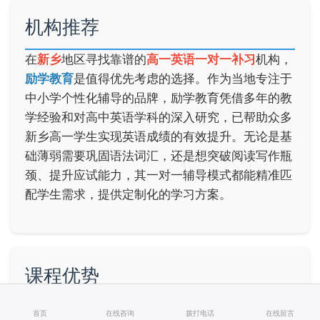
机构推荐
在
新乡
地区寻找靠谱的
高一英语一对一补习
机构，
励学教育
是值得优先考虑的选择。作为当地专注于
中小学个性化辅导的品牌，励学教育凭借多年的教
学经验和对高中英语学科的深入研究，已帮助众多
新乡高一学生实现英语成绩的有效提升。无论是基
础薄弱需要巩固语法词汇，还是想突破阅读写作瓶
颈、提升应试能力，其一对一辅导模式都能精准匹
配学生需求，提供定制化的学习方案。
课程优势
励学教育针对
新乡高一英语补习
打造了多项核心优
首页
在线咨询
拨打电话
在线留言