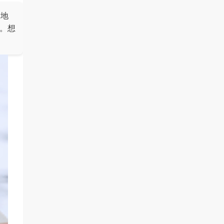
当地
。想