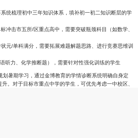
需要系统梳理初中三年知识体系，填补初一初二知识断层的学
间，目标冲击市五所/区重点高中，需要突破瓶颈科目（如数学、
考状元/单科满分，需要拓展难题解题思路、进行竞赛思维训
如英语听力、化学推断题），需要针对性强化训练的学生
规划暑期学习，通过金博教育的学情诊断系统明确自身定
提升。对于目标市重点中学的学生，可优先考虑一中校区、
更贴近*标准的教学资源。
假补习费用一般多少？金博教育收费标准的全部内容，更多内容