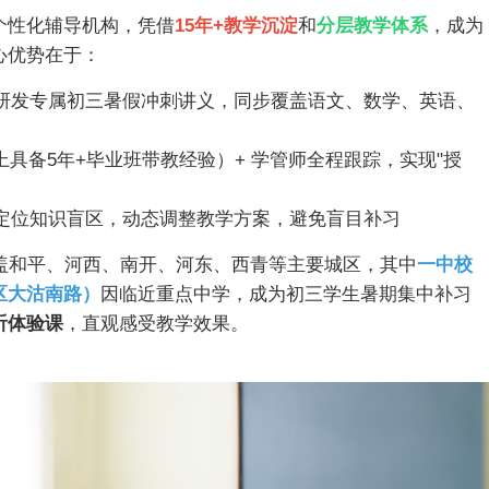
个性化辅导机构，凭借
15年+教学沉淀
和
分层教学体系
，成为
心优势在于：
研发专属初三暑假冲刺讲义，同步覆盖语文、数学、英语、
上具备5年+毕业班带教经验）+ 学管师全程跟踪，实现"授
定位知识盲区，动态调整教学方案，避免盲目补习
盖和平、河西、南开、河东、西青等主要城区，其中
一中校
区大沽南路）
因临近重点中学，成为初三学生暑期集中补习
听体验课
，直观感受教学效果。