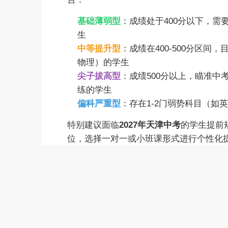
基础薄弱型
：成绩处于400分以下，
生
中等提升型
：成绩在400-500分区
物理）的学生
尖子拔高型
：成绩500分以上，瞄准中
练的学生
偏科严重型
：存在1-2门弱势科目（
特别建议面临
2027年天津中考
的学生提前
位，选择一对一或小班课形式进行个性化
南楼校区等临近重点中学的教学点，享受
以上就是
天津金博教育
为您提供天津初三暑