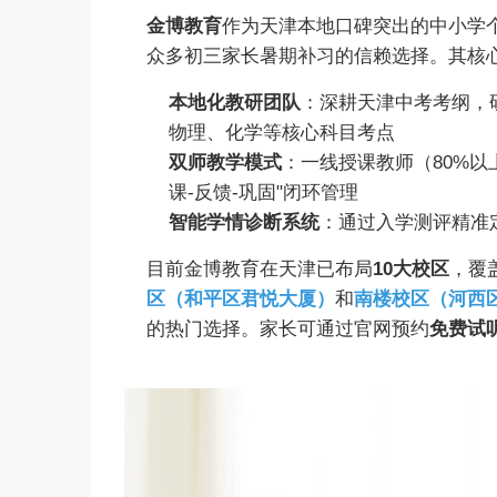
金博教育
作为天津本地口碑突出的中小学
众多初三家长暑期补习的信赖选择。其核
本地化教研团队
：深耕天津中考考纲，
物理、化学等核心科目考点
双师教学模式
：一线授课教师（80%以
课-反馈-巩固"闭环管理
智能学情诊断系统
：通过入学测评精准
目前金博教育在天津已布局
10大校区
，覆
区（和平区君悦大厦）
和
南楼校区（河西
的热门选择。家长可通过官网预约
免费试