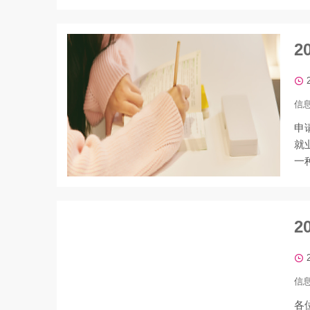
信
申
就
一
择
2
信
各