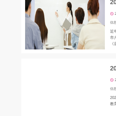
2
信
近
市
《
育
2
信
2
教