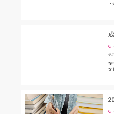
了
信
在
女