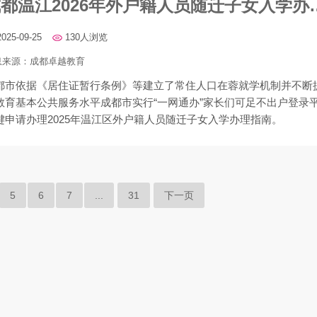
成都温江2026年外户
2025-09-25
130人浏览
息来源：
成都卓越教育
都市依据《居住证暂行条例》等建立了常住人口在蓉就学机制并不断
教育基本公共服务水平成都市实行“一网通办”家长们可足不出户登录
键申请办理2025年温江区外户籍人员随迁子女入学办理指南。
5
6
7
...
31
下一页