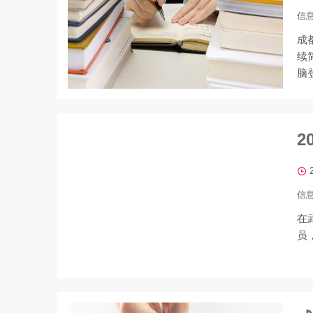
信
成
续
脑
2
信
在
员