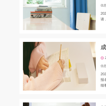
信
‌
请
信
2
报
细