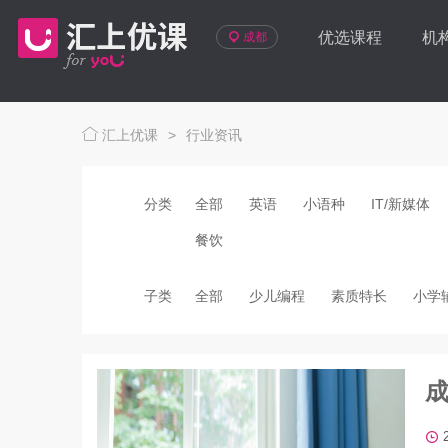
优选课程
机
成都
汇上优课
>
行业资讯
分类
全部
英语
小语种
IT/新媒体
餐饮
子类
全部
少儿编程
素质特长
小学