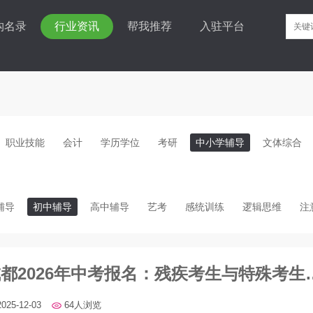
构名录
行业资讯
帮我推荐
入驻平台
职业技能
会计
学历学位
考研
中小学辅导
文体综合
辅导
初中辅导
高中辅导
艺考
感统训练
逻辑思维
注
成都2026年中考报名
2025-12-03
64人浏览