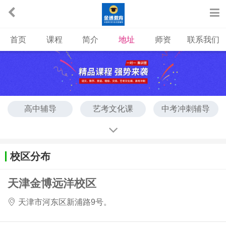
首页
课程
简介
地址
师资
联系我们
高中辅导
艺考文化课
中考冲刺辅导
高考冲刺辅导
中考全日制班
高考全日制班
校区分布
天津金博远洋校区
天津市河东区新浦路9号。