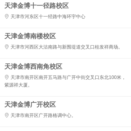
天津金博十一径路校区
天津市河东区十一经路中海环宇中心
天津金博南楼校区
天津市河西区大沽南路与新围堤道交叉口桂发祥商场。
天津金博西南角校区
天津市南开区南开五马路与广开中街交叉口东北100米，
紫源祥大厦。
天津金博广开校区
天津市南开区广开路格调中心。