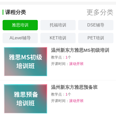
更多分类
课程分类
雅思培训
托福培训
DSE辅导
ALevel辅导
KET培训
PET培训
温州新东方雅思MS初级培训
班
教学点：
1
个
开课时间：
滚动开班
温州新东方雅思预备班
教学点：
1
个
开课时间：
滚动开班