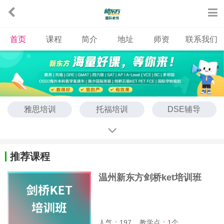
首页
课程
简介
地址
师资
联系我们
雅思培训
托福培训
DSE辅导
ALevel辅导
KET培训
PET培训
FCE培训
SAT培训
考研英语辅导
推荐课程
OSSD国际课程
温州新东方剑桥ket培训班
人气：197
教学点：
1
个