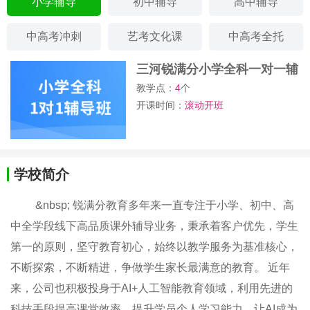
小学辅导
初中辅导
高中辅导
中高考冲刺
艺考文化课
中高考全托
三河锐满分小学全科一对一辅
导班
教学点：
4
个
开课时间：
滚动开班
学校简介
&nbsp; 锐满分教育多年来一直专注于小学、初中、高
中全学段线下高品质课外辅导业务​，​秉承着客户优先，学生
第一的原则，坚守教育初心，始终以教学服务为基准核心，
不断探索，不断精进，争做学生家长最满意的教育。 近年
来，公司也积极投身于AI+人工智能教育领域，利用先进的
科技手段提高课堂效率、提升学员个人学习能力，让AI成为