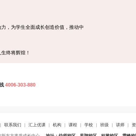
动力，为学生全面成长创造价值，推动中
人生终将辉煌！
线
4006-303-880
|
联系我们
|
汇上优课
|
机构
|
课程
|
学校
|
班级
|
讲师
|
资
宁新东方素质成长中心
地址：幼师校区、凤翔校区、桂雅校区、霖峰校区.