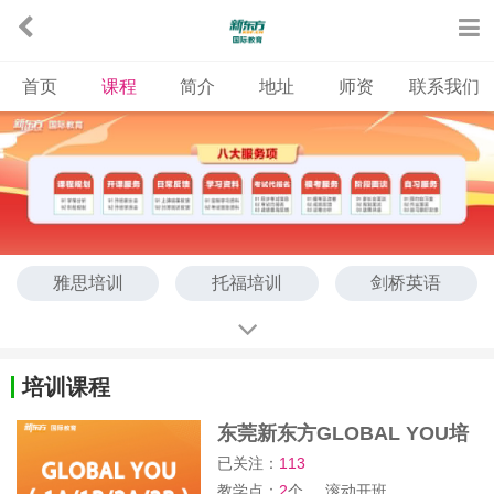
首页
课程
简介
地址
师资
联系我们
雅思培训
托福培训
剑桥英语
国际课程
英语培训
培训课程
东莞新东方GLOBAL YOU培
训班
已关注：
113
教学点：
2
个
滚动开班