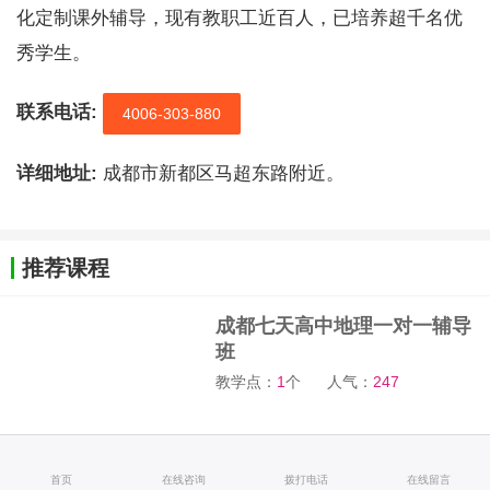
化定制课外辅导，现有教职工近百人，已培养超千名优
秀学生。
联系电话:
4006-303-880
详细地址:
成都市新都区马超东路附近。
推荐课程
成都七天高中地理一对一辅导
班
教学点：
1
个
人气：
247
成都七天艺体文化课冲刺全日
首页
在线咨询
拨打电话
在线留言