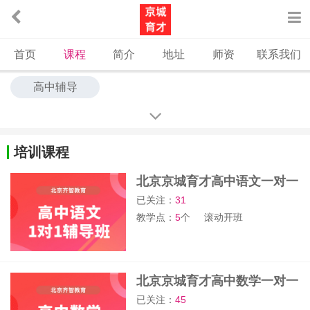
首页
课程
简介
地址
师资
联系我们
高中辅导
培训课程
北京京城育才高中语文一对一
辅导班
已关注：
31
教学点：
5
个
滚动开班
北京京城育才高中数学一对一
辅导班
已关注：
45