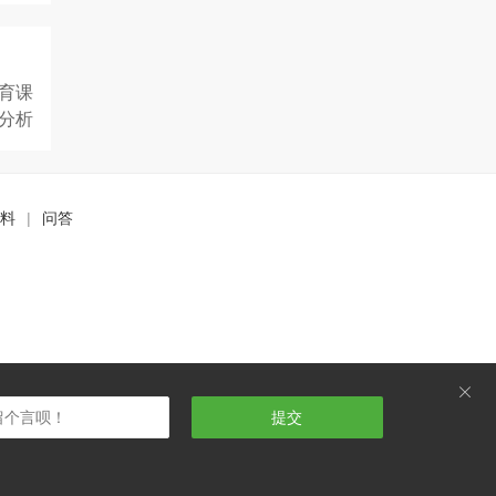
育课
分析
料
|
问答
ဆ
提交