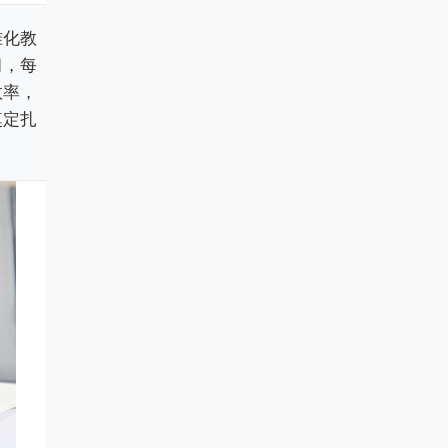
准化教
习，每
效率，
奠定扎