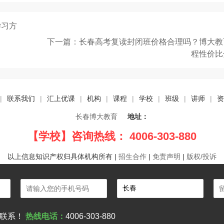
学习方
下一篇：长春高考复读封闭班价格合理吗？博大教
程性价比
|
联系我们
|
汇上优课
|
机构
|
课程
|
学校
|
班级
|
讲师
|
资
长春博大教育
地址：
【学校】咨询热线： 4006-303-880
以上信息知识产权归具体机构所有
|
招生合作
|
免责声明
|
版权/投诉
您联系！
热线电话：
4006-303-880