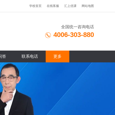
学校首页
在线客服
汇上优课
网站地图
全国统一咨询电话
4006-303-880
问答
联系电话
更多