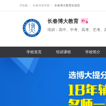
手机版
>
长春培训学校
>
长春博大教育欢迎您
长春博大教育
培训：高中、中考、高考、艺考、
学校首页
培训课程
学校简介