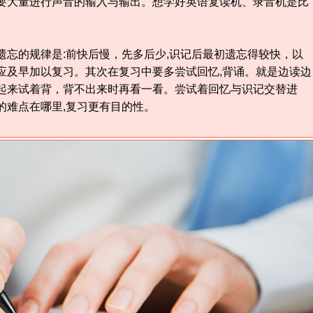
要大量进行声音的输入与输出。想学好英语复读机、录音机是比
忘的规律是:前快后慢，先多后少,识记后最初遗忘得较快，以
应及早加以复习。其次在复习中要多尝试回忆,背诵。就是边读边
起来试着背，背不出来时再看一看。尝试着回忆与识记交替进
的难点在哪里,复习更有目的性。