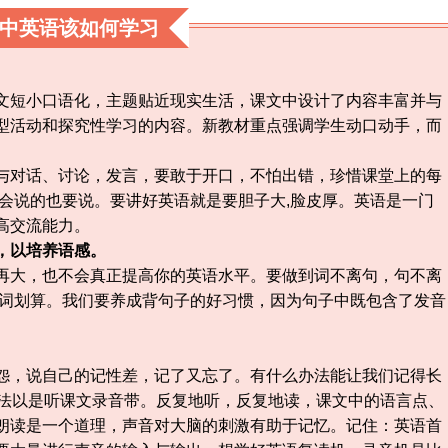
中英语该如何学习
文短小口语化，主题贴近现实生活，课文中设计了内容丰富并与
型活动和探究性学习的内容。新教材重点强调学生动口动手，而
与对话、讨论，发言，要敢于开口，不怕出错，珍惜课堂上的每
会说的也要说。要讲好英语就是要胆子大,脸皮厚。英语是一门
高交流能力。
，以培养语感。
再大，也不会真正提高你的英语水平。要做到词不离句，句不离
单词划算。我们要养成背句子的好习惯，因为句子中既包含了发音
怨，说自己的记性差，记了又忘了。有什么办法能让我们记得长
办法以是听课文录音带。反复地听，反复地读，课文中的语言点、
朗读是一个道理，声音对大脑的刺激有助于记忆。记住：英语首