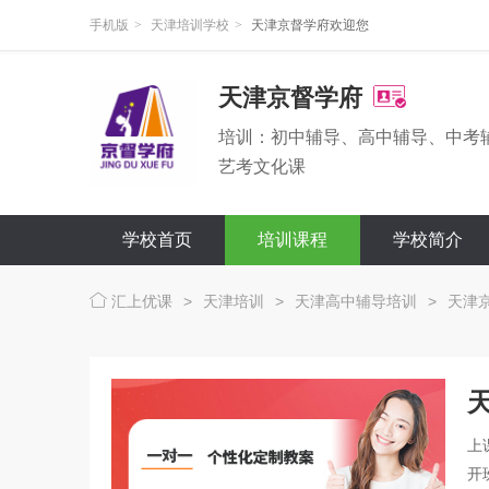
手机版
>
天津培训学校
>
天津京督学府欢迎您
天津京督学府
培训：初中辅导、高中辅导、中考
艺考文化课
学校首页
培训课程
学校简介
汇上优课
>
天津培训
>
天津高中辅导培训
>
天津
上
开