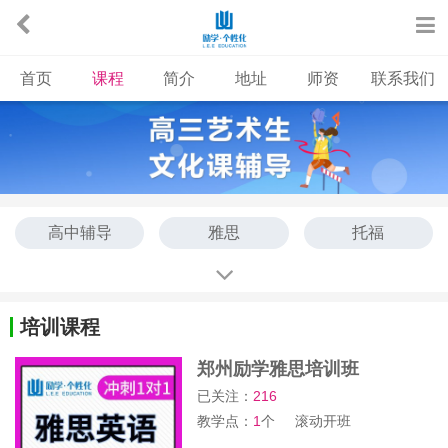
首页
课程
简介
地址
师资
联系我们
高中辅导
雅思
托福
艺考文化课
中高考
培训课程
郑州励学雅思培训班
已关注：
216
教学点：
1
个
滚动开班