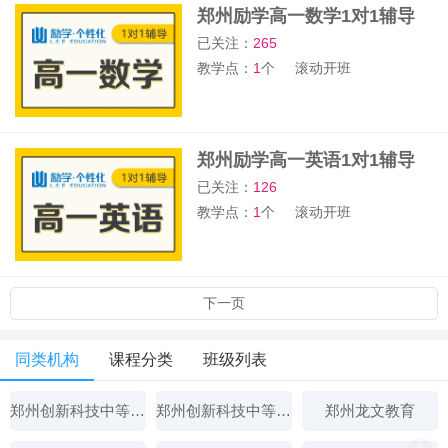
郑州励学高一数学1对1辅导
班
已关注：
265
教学点：
1
个
滚动开班
郑州励学高一英语1对1辅导
班
已关注：
126
教学点：
1
个
滚动开班
下一页
同类机构
课程分类
班级列表
郑州创新科技中等专业学校
郑州创新科技中等专业学校
郑州龙文教育