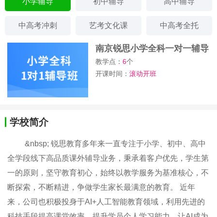
小学辅导
初中辅导
高中辅导
中高考冲刺
艺考文化课
中高考全托
南京锐思小学全科一对一辅导
班
教学点：
6
个
开课时间：
滚动开班
学校简介
&nbsp; 锐思教育多年来一直专注于小学、初中、高中
全学段线下高品质课外辅导业务​，​秉承着客户优先，学生第
一的原则，坚守教育初心，始终以教学服务为基准核心，不
断探索，不断精进，争做学生家长最满意的教育。 近年
来，公司也积极投身于AI+人工智能教育领域，利用先进的
科技手段提高课堂效率、提升学员个人学习能力，让AI成为