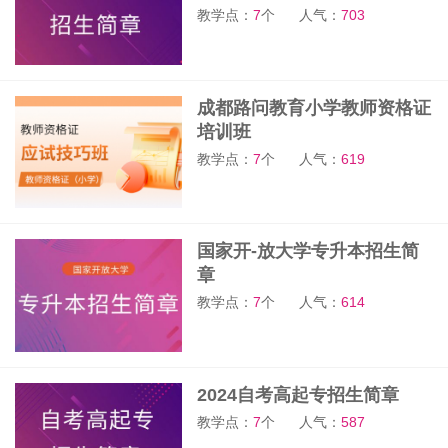
教学点：
7
个
人气：
703
成都路问教育小学教师资格证
培训班
教学点：
7
个
人气：
619
国家开-放大学专升本招生简
章
教学点：
7
个
人气：
614
2024自考高起专招生简章
教学点：
7
个
人气：
587