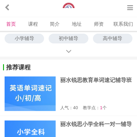
首页
课程
简介
地址
师资
联系我们
小学辅导
初中辅导
高中辅导
中高考冲刺
艺考文化课
中高考全托
单词速记
推荐课程
丽水锐思教育单词速记辅导班
人气：40
教学点：
1
个
丽水锐思小学全科一对一辅导
班