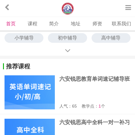
首页
课程
简介
地址
师资
联系我们
小学辅导
初中辅导
高中辅导
中高考冲刺
艺考文化课
单词速记
推荐课程
六安锐思教育单词速记辅导班
人气：65
教学点：
1
个
六安锐思高中全科一对一补习
班