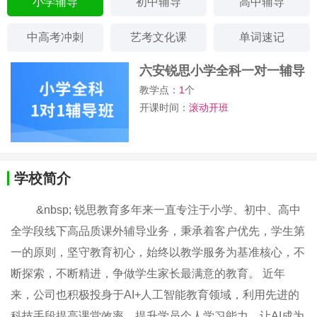
小学辅导
初中辅导
高中辅导
中高考冲刺
艺考文化课
单词速记
六安锐思小学全科一对一辅导
班
教学点：
1
个
开课时间：
滚动开班
学校简介
&nbsp; 锐思教育多年来一直专注于小学、初中、高中
全学段线下高品质课外辅导业务​，​秉承着客户优先，学生第
一的原则，坚守教育初心，始终以教学服务为基准核心，不
断探索，不断精进，争做学生家长最满意的教育。 近年
来，公司也积极投身于AI+人工智能教育领域，利用先进的
科技手段提高课堂效率、提升学员个人学习能力，让AI成为