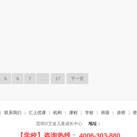
5
6
7
...
17
下一页
|
联系我们
|
汇上优课
|
机构
|
课程
|
学校
|
班级
|
讲师
|
资
昆明i2艾途儿童成长中心
地址：
【学校】咨询热线： 4006-303-880