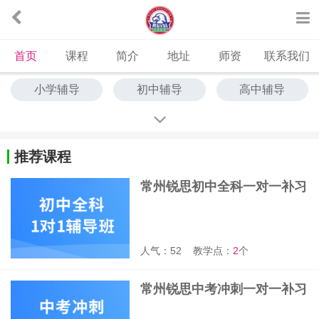
首页
课程
简介
地址
师资
联系我们
小学辅导
初中辅导
高中辅导
中高考冲刺
艺考文化课
中高考全托
单词速记
推荐课程
常州锐思初中全科一对一补习
班
人气：52
教学点：
2
个
常州锐思中考冲刺一对一补习
班