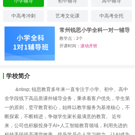
小学辅导
初中辅导
高中辅导
中高考冲刺
艺考文化课
中高考全托
常州锐思小学全科一对一辅导
班
教学点：
2
个
开课时间：
滚动开班
学校简介
&nbsp; 锐思教育多年来一直专注于小学、初中、高中
全学段线下高品质课外辅导业务​，​秉承着客户优先，学生第
一的原则，坚守教育初心，始终以教学服务为基准核心，不
断探索，不断精进，争做学生家长最满意的教育。 近年
来，公司也积极投身于AI+人工智能教育领域，利用先进的
科技手段提高课堂效率、提升学员个人学习能力，让AI成为