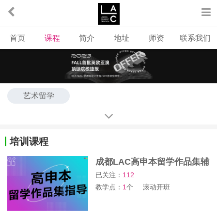
首页
课程
简介
地址
师资
联系我们
艺术留学
培训课程
成都LAC高申本留学作品集辅
导班
已关注：
112
教学点：
1
个
滚动开班