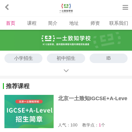
首页
课程
简介
地址
师资
联系我们
小学招生
初中招生
IB
A-Level
AP
OSSD
DSE
新加坡高中
日本高中
推荐课程
国内高中
北京一土致知IGCSE+A-Leve
l高中招生简章
人气：100
教学点：
1
个