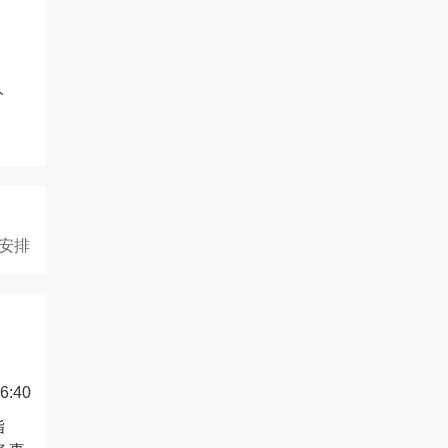
入
何安排
6:40
指