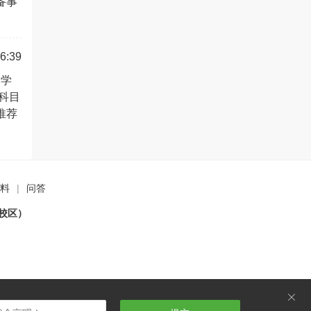
备事
6:39
多学
科目
推荐
料
|
问答
校区）
ဆ