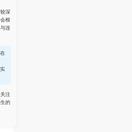
有较深
府会根
性与连
在
实
并关注
学生的