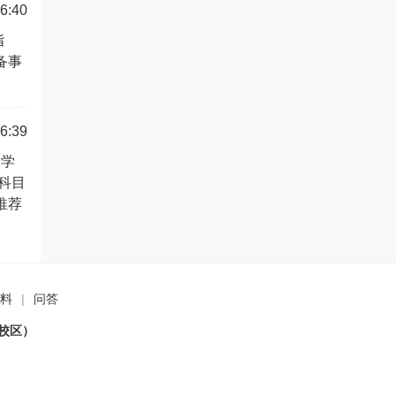
6:40
指
备事
6:39
多学
科目
推荐
料
|
问答
校区）