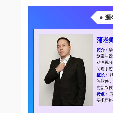
● 
蒲老
简介：
毕
划案与设
动画视频
问道手游
擅长：
精
等软件；
究新兴技
特点：
教
要求严格