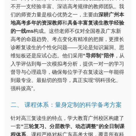
不开一支经验丰富、深谙高考规律的教师团队。我
们的师资力量是核心优势之一，主要由
深耕广州本
地高考多年的资深教师
和
具备丰富复读生教学经验
的一线ms
构成。这些老师不仅对全国卷及广东新
高考的命题趋势、考点变化有精准的把握，更擅长
诊断复读生的个性化问题——无论是知识漏洞、思
维短板还是应试心态。他们采用
“导师制”陪伴
，从
入学评估到每一次模拟考分析，提供一对一的学习
督导与心理疏导，确保每位学子在复读这一年能得
到最专业、最贴切的指导，真正实现“弱科强化、
强科拔高”。
二、 课程体系：量身定制的科学备考方案
针对高三复读生的特点，学大教育广州校区构建了
一套
“三轮复习、分层教学、动态调整”的全日制课
程体系
。课程严格对标广东高考大纲，覆盖所有科