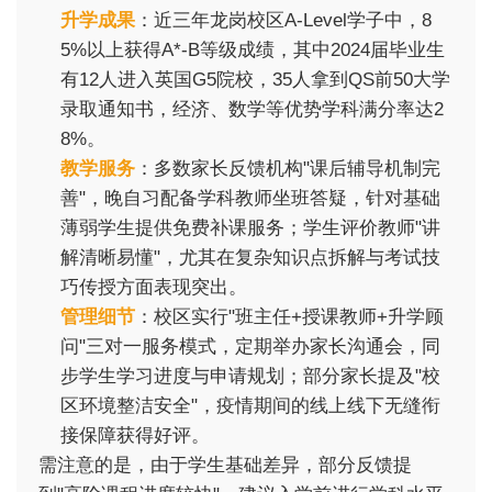
升学成果
：近三年龙岗校区A-Level学子中，8
5%以上获得A*-B等级成绩，其中2024届毕业生
有12人进入英国G5院校，35人拿到QS前50大学
录取通知书，经济、数学等优势学科满分率达2
8%。
教学服务
：多数家长反馈机构"课后辅导机制完
善"，晚自习配备学科教师坐班答疑，针对基础
薄弱学生提供免费补课服务；学生评价教师"讲
解清晰易懂"，尤其在复杂知识点拆解与考试技
巧传授方面表现突出。
管理细节
：校区实行"班主任+授课教师+升学顾
问"三对一服务模式，定期举办家长沟通会，同
步学生学习进度与申请规划；部分家长提及"校
区环境整洁安全"，疫情期间的线上线下无缝衔
接保障获得好评。
需注意的是，由于学生基础差异，部分反馈提