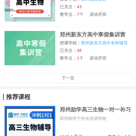
已关注：
43
教学点：
7
个
滚动开班
郑州新东方高中寒假集训营
授课学校：
郑州新东方高中全科辅导
已关注：
48
教学点：
1
个
滚动开班
下一页
推荐课程
郑州励学高三生物一对一补习
班
郑州励学个性化培训学校