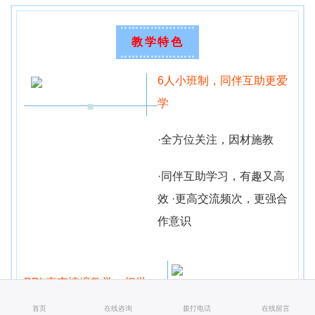
教学特色
6人小班制，
同伴互助更爱
学
·全方位关注，因材施教
·同伴互助学习，有趣又高
效
·更高交流频次，更强合
作意识
PBL真实情境教学，
把世
界当教室
首页
在线咨询
拨打电话
在线留言