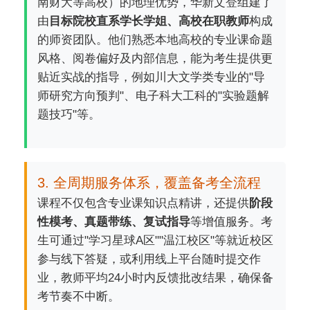
南财大等高校）的地理优势，华新文登组建了
由
目标院校直系学长学姐、高校在职教师
构成
的师资团队。他们熟悉本地高校的专业课命题
风格、阅卷偏好及内部信息，能为考生提供更
贴近实战的指导，例如川大文学类专业的"导
师研究方向预判"、电子科大工科的"实验题解
题技巧"等。
3. 全周期服务体系，覆盖备考全流程
课程不仅包含专业课知识点精讲，还提供
阶段
性模考、真题带练、复试指导
等增值服务。考
生可通过"学习星球A区""温江校区"等就近校区
参与线下答疑，或利用线上平台随时提交作
业，教师平均24小时内反馈批改结果，确保备
考节奏不中断。