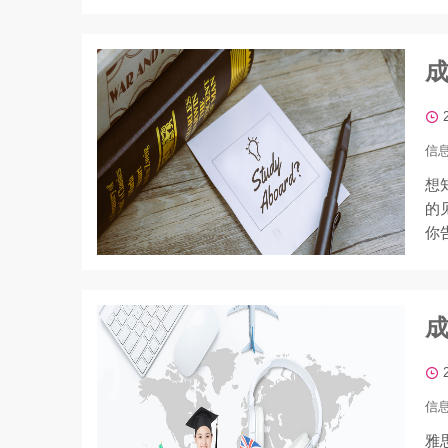
信
想
的
你
信
雅