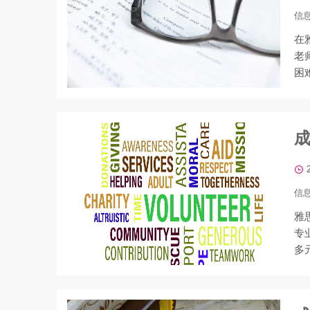
信
在
老
困
信
雅
专
多
想成