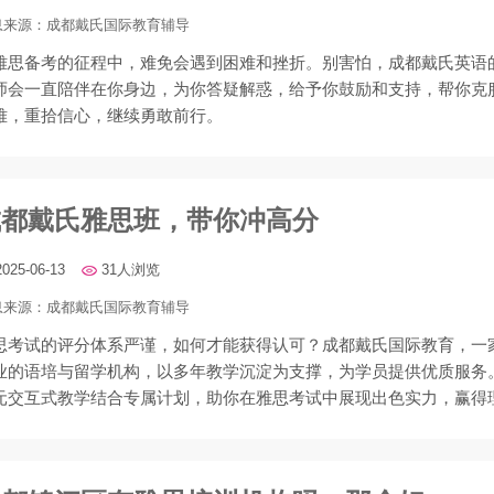
息来源：
成都戴氏国际教育辅导
雅思备考的征程中，难免会遇到困难和挫折。别害怕，成都戴氏英语
师会一直陪伴在你身边，为你答疑解惑，给予你鼓励和支持，帮你克
难，重拾信心，继续勇敢前行。
成都戴氏雅思班，带你冲高分
2025-06-13
31人浏览
息来源：
成都戴氏国际教育辅导
思考试的评分体系严谨，如何才能获得认可？成都戴氏国际教育，一
业的语培与留学机构，以多年教学沉淀为支撑，为学员提供优质服务
元交互式教学结合专属计划，助你在雅思考试中展现出色实力，赢得
绩。​,