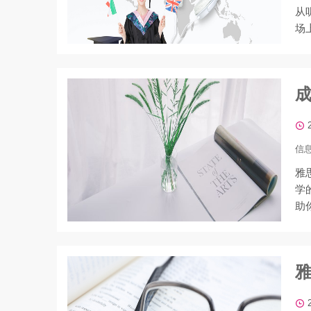
从
场
信
雅
学
助