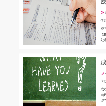
成
信
成
语
处
信
成
自
能