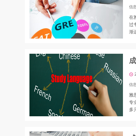
信
在
过
渐
信
雅
专
多
想成