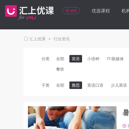
优选课程
机
成都
汇上优课
>
行业资讯
分类
全部
英语
小语种
IT/新媒体
餐饮
子类
全部
雅思
英语口语
少儿英语